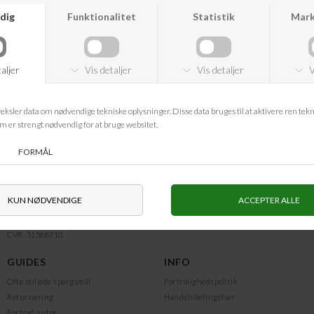
ROOM4 WEBSHOP
BUTIK
Kundeservice@room4.dk
ROOM4 | Vejle
Telefon: 31 76 87 47
Tlf.nr.: +45 76 40 81 36
Telefontid:
Man-fre: 11.00 - 13.00
Telefonerne er lukket lørdag og
søndag
CVR. 51568710
GUIDES
INFO
Ofte stillede spørgsmål
Fortrolighedspolitik
Returnering
Handelsbetingelser
Fortryd ordre