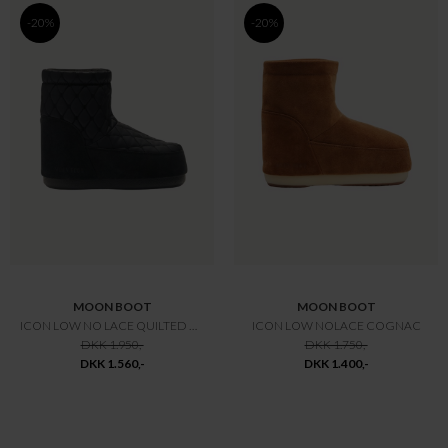
-20%
-20%
MOON BOOT
MOON BOOT
ICON LOW NO LACE QUILTED BOOTS SORT
ICON LOW NOLACE COGNAC
DKK 1.950,-
DKK 1.750,-
DKK 1.560,-
DKK 1.400,-