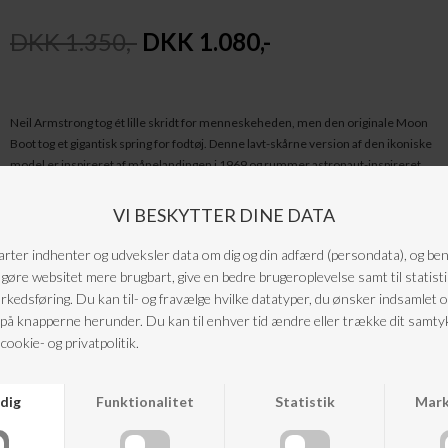
DKK 1.350,-
DKK 1.080,-
Neil Armstrong tog ét lille skridt for menneskeheden, men den originale Moon
Boot tog et gigantisk spring for fodtøj. Denne lavt-skårne version af den ikoniske
model er inspireret af månelandingen i 1969 og rummer astronaut-inspireret
teknologi: isolering, let mellemsål og gummisål med sugepads for maksimal
stabilitet.
Materiale
: 100% Nylon | Foer: 100% Polyester | Mellemsål: 100% Termoplastisk
gummi | Ydersål: 100% Gummi
Pleje
: Børst snavs af, rengør med en fugtig klud og mild sæbe, og lad dem
lufttørre ved stuetemperatur.
Farve
: Sort
ANDRE KØBTE OGSÅ