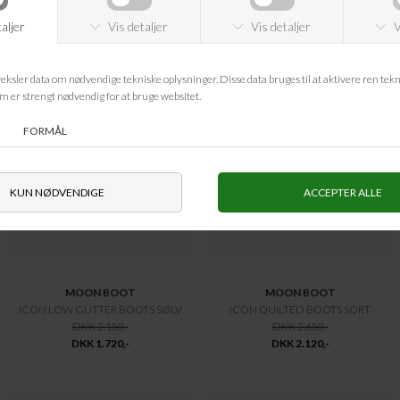
-20%
-20%
MOON BOOT
MOON BOOT
ICON LOW GLITTER BOOTS SØLV
ICON QUILTED BOOTS SORT
DKK 2.150,-
DKK 2.650,-
DKK 1.720,-
DKK 2.120,-