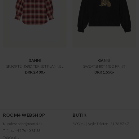
GANNI
GANNI
SKJORTE I RØD TERNET FLANNEL
SWEATSHIRT MED PRINT
DKK 2.400,-
DKK 1.550,-
ROOM4 WEBSHOP
BUTIK
Kundeservice@room4.dk
ROOM4 | Vejle
Telefon: 31 76 87 47
Tlf.nr.: +45 76 40 81 36
Telefontid: