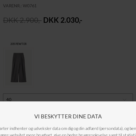
VARENR.: W0761
DKK 2.900,-
DKK 2.030,-
205 PEWTER
Elegante bukser med hægtelukning, bæltestropper, sidelommer og smuk