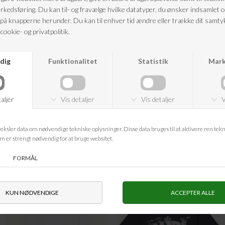
krydsdetalje foran. Den luksuriøse uldblanding og delikate foring giver et
eksklusivt og behageligt udtryk – perfekt til både arbejde og elegante lejligheder.
Pasform:
Regular
farve:
grå
Materiale:
42% uld, 41% genanvendt polyester, 17% ECOVERO™ viskose
Foring:
57% acetat, 43% viskose
Vaskeanvisning:
Må ikke vaskes, må ikke bleges, må ikke tørretumbles, må ikke
ANDRE KØBTE OGSÅ
Nyhed
Nyhed