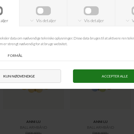
ANDRE KØBTE OGSÅ
-20%
-20%
ANNI LU
ANNI LU
BALL ARMBÅND
BALL ARMBÅND
DKK 600,-
DKK 600,-