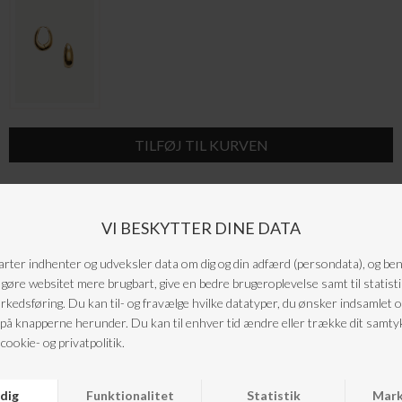
GOLDEN CURVE BOLD øreringene er skulpturelle og selvsikre — de rammer
ansigtet med bløde, polerede kurver og giver både varme og et markant
statement.
Materiale:
Messing med 18 karat guldbelægning og anti-tarnish e-coating
Størrelse:
26 x 21 mm, bundbredde 10 mm
Sælges:
Som par