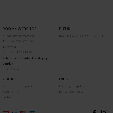
ROOM4 WEBSHOP
BUTIK
Kundeservice@room4.dk
ROOM4 | Vejle
Telefon: 31 76 87 47
Tlf.nr.: +45 76 40 81 36
Telefontid:
Man-fre: 11.00 - 13.00
Telefonerne er lukket lørdag og
søndag
CVR. 51568710
GUIDES
INFO
Ofte stillede spørgsmål
Fortrolighedspolitik
Returnering
Handelsbetingelser
Fortryd ordre