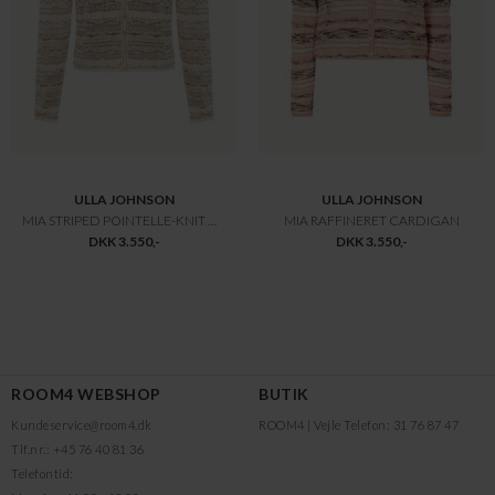
ULLA JOHNSON
ULLA JOHNSON
MIA STRIPED POINTELLE-KNIT CARDIGAN
MIA RAFFINERET CARDIGAN
DKK 3.550,-
DKK 3.550,-
ROOM4 WEBSHOP
BUTIK
Kundeservice@room4.dk
ROOM4 | Vejle
Telefon: 31 76 87 47
Tlf.nr.: +45 76 40 81 36
Telefontid: