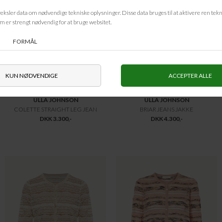
ULLA JOHNSON
ULLA JOHNSON
COLETTE STRAIGHT LEG JEAN
BRIAR JEANS JAKKE
DKK 3.300,-
DKK 4.300,-