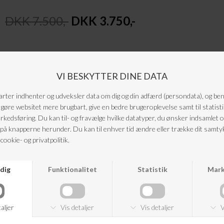
DKK 7.500,-
DKK 3.750,-
Smuk blomstret kjole fra Ulla Johnson. Kjolen har en V-udskæring med snører,
lange ærmer og snor i taljen. Den har et løst skørt med et smukt blomster print.
Pasform: Regulær pasform
ANDRE KØBTE OGSÅ