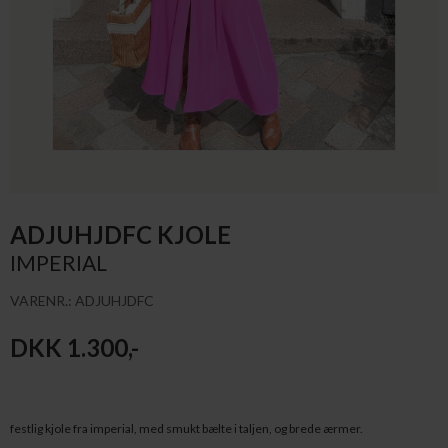
ADJUHJDFC KJOLE
IMPERIAL
VARENR.: ADJUHJDFC
DKK 1.300,-
festlig kjole fra imperial, med smukt bælte i taljen, og brede ærmer.