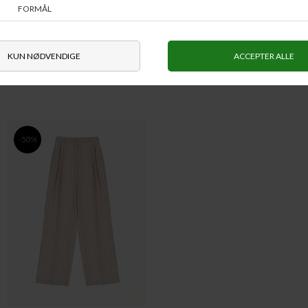
IMPERIAL
IMPERIAL
JV96 BLAZER SORT
P1AE BUKS
DKK 1.499,-
DKK 799,-
DKK 1.199,20
DKK 639,20
-50%