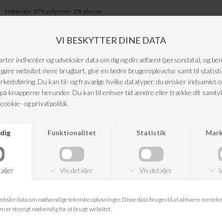
Materiale:
97% polyester, 3% elastan
Pasform: normal
ANDRE KØBTE OGSÅ
-20%
-20%