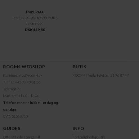
IMPERIAL
PINSTRIPE PALAZZO BUKS
DKK 899,-
DKK 449,50
ROOM4 WEBSHOP
BUTIK
Kundeservice@room4.dk
ROOM4 | Vejle
Telefon: 31 76 87 47
Tlf.nr.: +45 76 40 81 36
Telefontid:
Man-fre: 11.00 - 13.00
Telefonerne er lukket lørdag og
søndag
CVR. 51568710
GUIDES
INFO
Ofte stillede spørgsmål
Fortrolighedspolitik